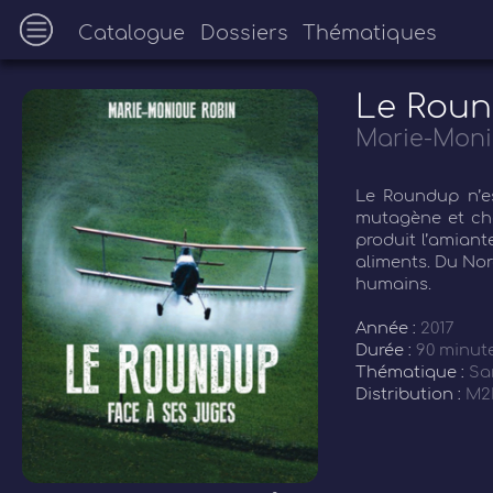
Catalogue
Dossiers
Thématiques
Le Roun
Marie-Moni
Le Roundup n’es
mutagène et ché
produit l’amiante
aliments. Du Nord
humains.
Année :
2017
Durée :
90 minut
Thématique :
Sa
Distribution :
M2R