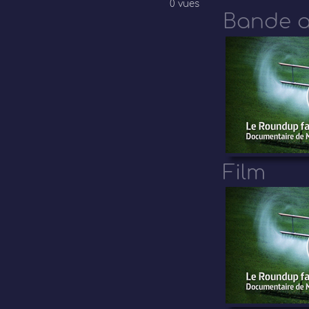
0 vues
Bande 
Film