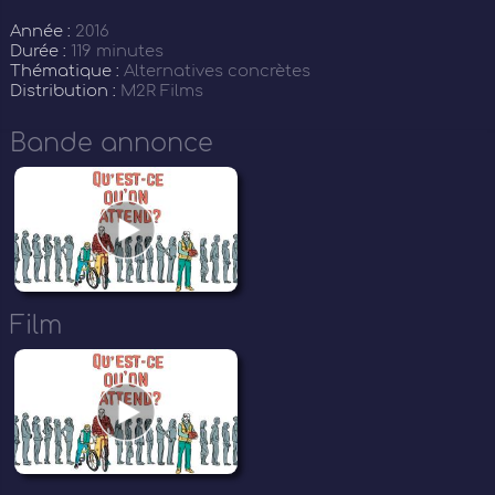
Année :
2016
Durée :
119 minutes
Thématique :
Alternatives concrètes
Distribution :
M2R Films
Bande annonce
Film