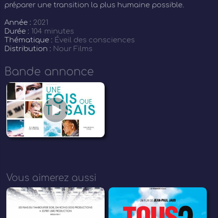
préparer une transition la plus humaine possible.
Année :
2021
Durée :
104 minutes
Thématique :
Éveil des consciences
Distribution :
Nour Films
Bande annonce
Vous aimerez aussi