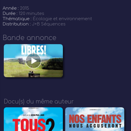
Année :
2015
Durée :
120 minutes
Thématique :
Écologie et environnement
Distribution :
J+B Séquences
Bande annonce
Docu(s) du même auteur