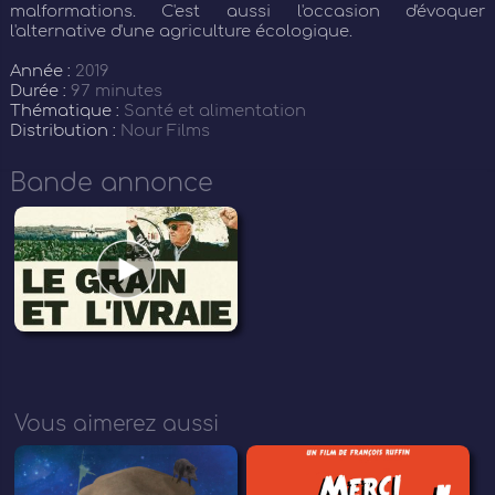
malformations. C'est aussi l'occasion d'évoquer
l'alternative d'une agriculture écologique.
Année :
2019
Durée :
97 minutes
Thématique :
Santé et alimentation
Distribution :
Nour Films
Bande annonce
Vous aimerez aussi