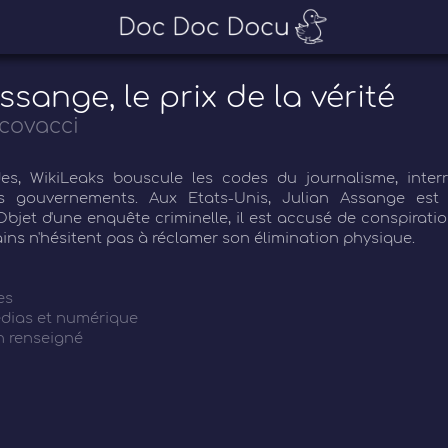
ssange, le prix de la vérité
covacci
s, WikiLeaks bouscule les codes du journalisme, inter
es gouvernements. Aux Etats-Unis, Julian Assange es
bjet d'une enquête criminelle, il est accusé de conspirat
ains n'hésitent pas à réclamer son élimination physique.
es
dias et numérique
 renseigné