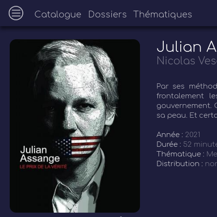
Catalogue
Dossiers
Thématiques
Julian A
Nicolas Ves
Par ses méthode
frontalement l
gouvernement. O
sa peau. Et cert
Année :
2021
Durée :
52 minut
Thématique :
Me
Distribution :
non