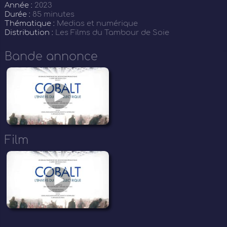
Année :
2023
Durée :
85 minutes
Thématique :
Medias et numérique
Distribution :
Les Films du Tambour de Soie
Bande annonce
Film